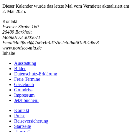
Dieser Kalender wurde das letzte Mal vom Vermieter aktualisiert am
2. Mai 2025.
Kontakt
Esenser Straße 160
26489 Barkholt
Mobil
0173 3005671
Email
i
4
n
4
f
8
o
4
@
7
n
6
o
4
r
4
d
1
s
5
e
2
e
6
-
9
m
6
i
1
a
9
.
4
d
8
e
8
www.nordsee-mia.de
Inhalte
Ausstattung
Bilder
Datenschutz-Erklärung
Freie Termine
Gästebuch
Grundriss
Impressum
Jetzt buchen!
Kontakt
Preise
Reiseversicherung
Startseite
„Umzu“